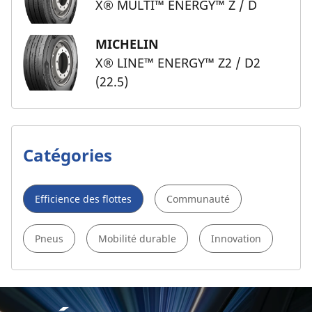
X® MULTI™ ENERGY™ Z / D
MICHELIN
X® LINE™ ENERGY™ Z2 / D2
(22.5)
Catégories
Efficience des flottes
Communauté
Pneus
Mobilité durable
Innovation
Abonnez-vous à notre