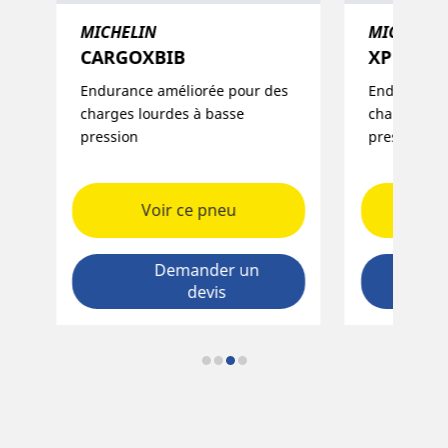
MICHELIN
MICHELIN
Y​
CARGOXBIB
XP 27​
Endurance améliorée pour des
Endurance 
charges lourdes à basse
charges lou
pression
pression
Voir ce pneu
Vo
Demander un
devis