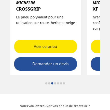
MICHELIN
MICHELI
CROSSGRIP​
XF
Le pneu polyvalent pour une
Grande pol
utilisation sur route, herbe et neige​
confort de
sur pneus
Voir ce pneu
Demander un devis
Vous voulez trouver vos pneus de tracteur ?