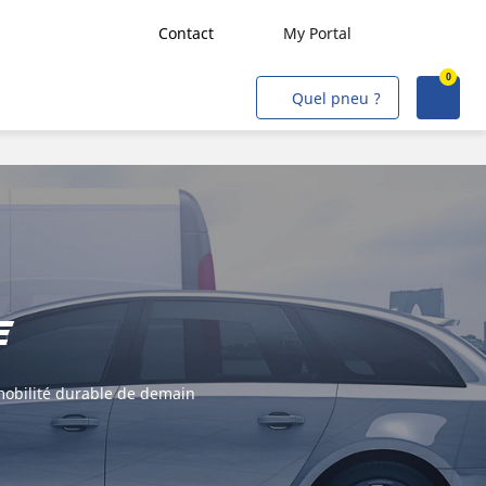
Contact
My Portal
0
Transport de marchandises
Quel pneu ?
Transport de personnes
Agriculture
Construction & Industrie
Mines & Carrières
Flottes VL/VU
e
Artisans & Commerçants
Intervention Civile/Militaire
 mobilité durable de demain
Aviation
Métro