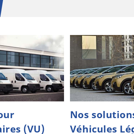
our
Nos solution
aires (VU)
Véhicules Lé