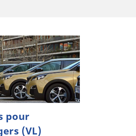
s pour
gers (VL)