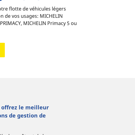
re flotte de véhicules légers
ion de vos usages: MICHELIN
·PRIMACY, MICHELIN Primacy 5 ou
artenaire
 compris, la transition
 Watèa by Michelin