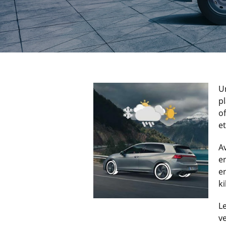
U
p
of
e
A
e
e
ki
L
v