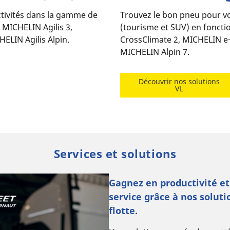
ctivités dans la gamme de
Trouvez le bon pneu pour vot
: MICHELIN Agilis 3,
(tourisme et SUV) en fonct
ELIN Agilis Alpin.
CrossClimate 2, MICHELIN e
MICHELIN Alpin 7.
Découvrir nos solutions
VL
Services et solutions
Watèa by Michelin, votre p
électrification de flotte
Les gestionnaires de flottes l’ont
vers l’électrique est en marche.