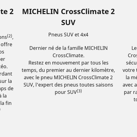
te 2
MICHELIN CrossClimate 2
SUV
Pneus SUV et 4x4
(2)
ons
,
offre
Dernier né de la famille MICHELIN
Le
os
CrossClimate.
Cro
ier
Restez en mouvement par tous les
sécu
téo.
temps, du premier au dernier kilomètre,
votre 
rdant
avec le pneu MICHELIN CrossClimate 2
la mé
sur la
SUV, l'expert des pneus toutes saisons
avec 
mps de
(3)
pour SUV
par r
à la
t
a fin
)