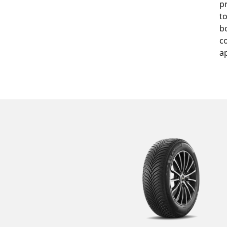
p
t
b
c
a