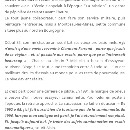
souvient Alain. L’école s’appelait à l’époque “La Mission”, un genre
de pépinière de talents avant l’heure.
Le tout jeune collaborateur part faire son service militaire, puis
réintègre l’entreprise, mais à Montceau-les-Mines, petite commune
située plus au nord en Bourgogne.
Début 85, comme chaque année, il fait ses vœux professionnels.
« Je
n’avais qu’une envie : revenir à Clermont Ferrand – parce que je suis
de la région – et, si possible aux essais, parce que ça m’intéressait
beaucoup »
.
Chance ou destin ? Michelin a besoin d’essayeurs
tourisme. Bingo ! Le tout jeune technicien entre à Ladoux – l’un des
meilleurs circuits d’essais au monde pour les tests de pneumatiques.
Le rêve devient réalité.
Et c’est parti pour une carrière de pilote. En 1991, la marque de pneus
a besoin d’un nouvel essayeur camionnette. Pour celui en poste à
l’époque, la retraite approche. La succession se fait en douceur.
« De
1992 à 95, j’ai fait aussi bien du tourisme que de la camionnette. En
1996, lorsque mon collègue est parti, je l’ai naturellement remplacé.
Et, jusqu’à aujourd’hui, je traite des sujets camionnettes en essais
pneumatiques »
,
sourit Alain.