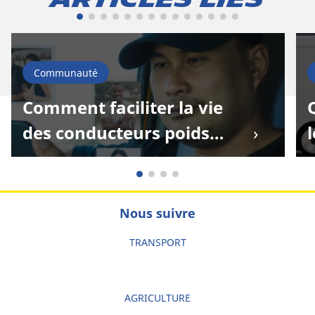
Communauté
Comment faciliter la vie
des conducteurs poids
lourd - L’univers des
routiers se développe en
ligne !
Nous suivre
TRANSPORT
AGRICULTURE