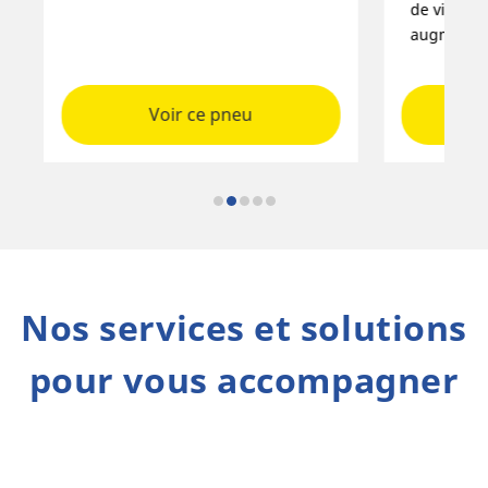
de vie et capacité de charge
productivi
augmentées
cycles
Voir ce pneu
Nos services et solutions
pour vous accompagner