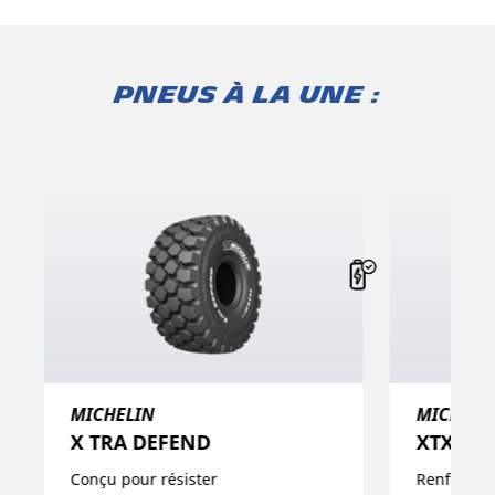
Pneus à la une :
MICHELIN
MICHELI
XTXL
X-QUAR
Renforcez votre productivité : durée
Pour dumpe