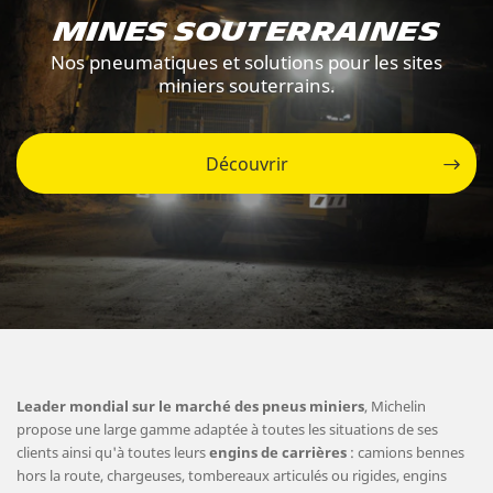
Mines souterraines
Nos pneumatiques et solutions pour les sites
miniers souterrains.
Découvrir
Leader mondial sur le marché des pneus miniers
, Michelin
propose une large gamme adaptée à toutes les situations de ses
clients ainsi qu'à toutes leurs
engins de carrières
: camions bennes
hors la route, chargeuses, tombereaux articulés ou rigides, engins