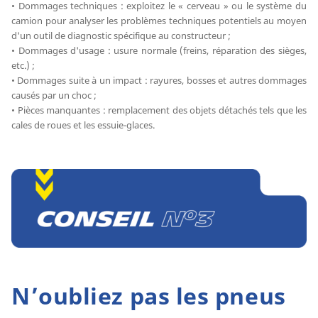
• Dommages techniques : exploitez le « cerveau » ou le système du
camion pour analyser les problèmes techniques potentiels au moyen
d'un outil de diagnostic spécifique au constructeur ;
• Dommages d'usage : usure normale (freins, réparation des sièges,
etc.) ;
• Dommages suite à un impact : rayures, bosses et autres dommages
causés par un choc ;
• Pièces manquantes : remplacement des objets détachés tels que les
cales de roues et les essuie-glaces.
N’oubliez pas les pneus