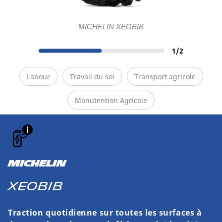
MICHELIN XEOBIB
1
/
2
Labour
Travail du sol
Transport agricole
Manutention Agricole
MICHELIN
XEOBIB
Traction quotidienne sur toutes les surfaces à