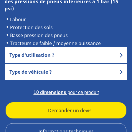
des pressions de pneus inférieures à 1 bar (15
psi)
Labour
Protection des sols
Basse pression des pneus
Tracteurs de faible / moyenne puissance
Type d'utilisation ?
Type de véhicule ?
10 dimensions
pour ce produit
Demander un devis
Informations techniques