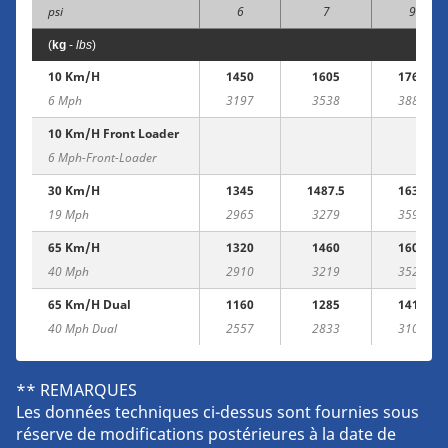
psi
6
7
9
(
kg
-
lbs
)
10 Km/h
1450
1605
1760
6 Mph
3197
3538
3880
10 Km/h Front Loader
6 Mph-Front-Loader
30 Km/h
1345
1487.5
1630
19 Mph
2965
3279
3594
65 Km/h
1320
1460
1600
40 Mph
2910
3219
3527
65 Km/h Dual
1160
1285
1410
40 Mph Dual
2557
2833
3109
** REMARQUES
Les données techniques ci-dessus sont fournies sous
réserve de modifications postérieures à la date de