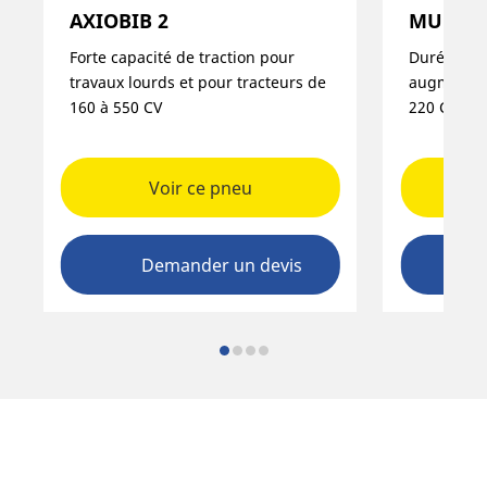
AXIOBIB 2
MULTIB
Forte capacité de traction pour
Durée de v
travaux lourds et pour tracteurs de
augmentés,
160 à 550 CV
220 CV​
Voir ce pneu
Demander un devis