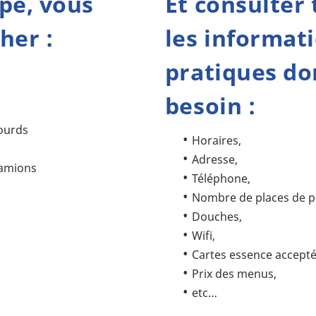
ope
, vous
Et consulter
her :
les
informat
pratiques
don
besoin :
lourds
Horaires,
Adresse,
camions
Téléphone,
Nombre de places de pa
Douches,
Wifi,
Cartes essence accepté
Prix des menus,
etc…