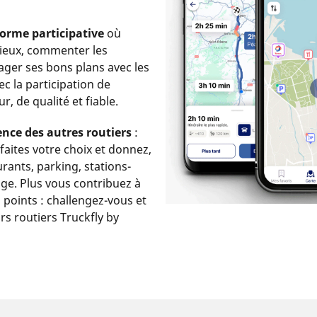
forme participative
où
ieux, commenter les
tager ses bons plans avec les
c la participation de
r, de qualité et fiable.
ence des autres routiers
:
faites votre choix et donnez,
urants, parking, stations-
age. Plus vous contribuez à
 points : challengez-vous et
s routiers Truckfly by