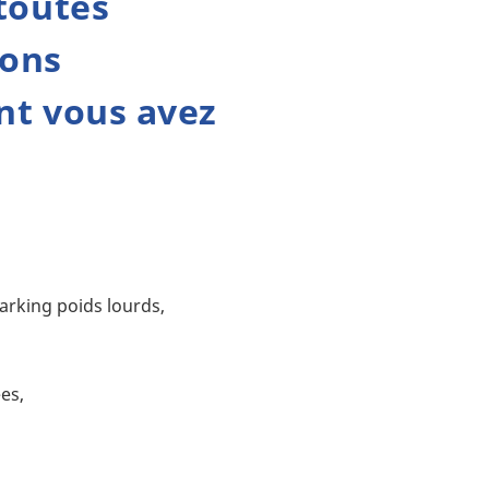
 toutes
ions
t vous avez
rking poids lourds,
es,