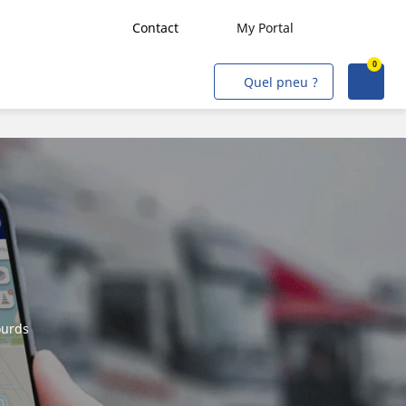
Contact
My Portal
0
Transport de marchandises
Quel pneu ?
Transport de personnes
Agriculture
Construction & Industrie
Mines & Carrières
Flottes VL/VU
Artisans & Commerçants
Intervention Civile/Militaire
ourds
Aviation
Métro