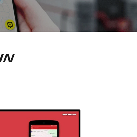
Auto & SUV
Moto & scooter
Vélo
in