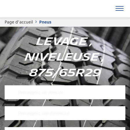
Page d'accueil
Pneus
Levage ,
Niveleuse ,
875/65R29