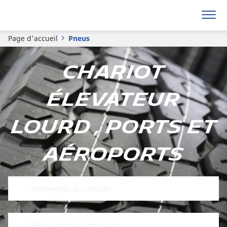
Page d'accueil
Pneus
Chariot
élevateur
lourd , Ports et
Aéroports