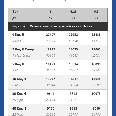
Bar
6
6.25
6.5
psi
87
91
94
(
kg
-
lbs
)
Grues et machines spécialisées similaires
0 Km/h
22407
22952
23483
0 Mph
49399
50600
51771
2 Km/h Creep
18192
18635
19065
1 Mph-Creep
40106
41083
42031
5 Km/h
16121
16514
16895
3 Mph
35541
36407
37247
10 Km/h
13977
14317
14648
6 Mph
30814
31564
32293
30 Km/h
9614
9848
10075
19 Mph
21195
21711
22212
40 Km/h
9170
9393
9610
25 Mph
20216
20708
21186