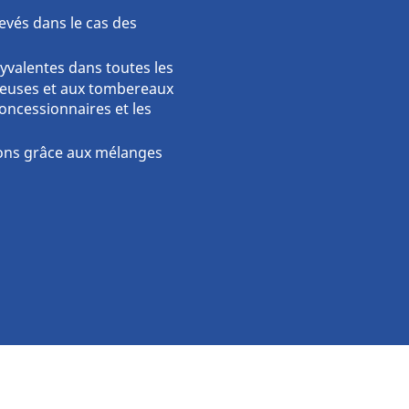
evés dans le cas des
Auto & SUV
Moto & scooter
yvalentes dans toutes les
D E4/L4
Flanc MICHELIN XTRA DEFEN
geuses et aux tombereaux
Vélo
 concessionnaires et les
ions grâce aux mélanges