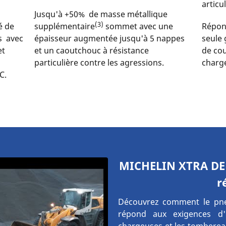
articu
Jusqu'à +50% de masse métallique
(3)
é de
supplémentaire
sommet avec une
Répond
s avec
épaisseur augmentée jusqu'à 5 nappes
seule
et
et un caoutchouc à résistance
de cou
particulière contre les agressions.
charg
C.
MICHELIN XTRA DEF
r
Découvrez comment le pn
répond aux exigences d'u