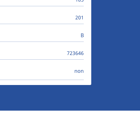
201
B
723646
non