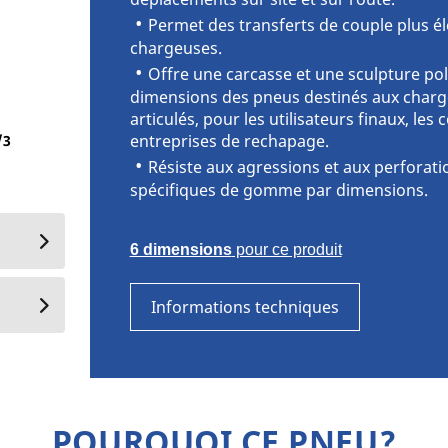
Permet des transferts de couple plus él
chargeuses.
Offre une carcasse et une sculpture pol
Bande de roulement MICHELIN XTRA DEFEN
dimensions des pneus destinés aux char
articulés, pour les utilisateurs finaux, les
entreprises de rechapage.
/
3
Résiste aux agressions et aux perforat
spécifiques de gomme par dimensions.
6 dimensions
pour ce produit
Informations techniques
POURQUOI CE PNEU?