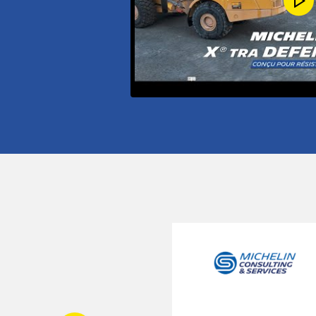
a
ines
N de