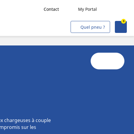
Contact
My Portal
0
Transport de marchandises
Quel pneu ?
Transport de personnes
Agriculture
Construction & Industrie
Mines & Carrières
Flottes VL/VU
Artisans & Commerçants
Intervention Civile/Militaire
Aviation
ux chargeuses à couple
ompromis sur les
Métro