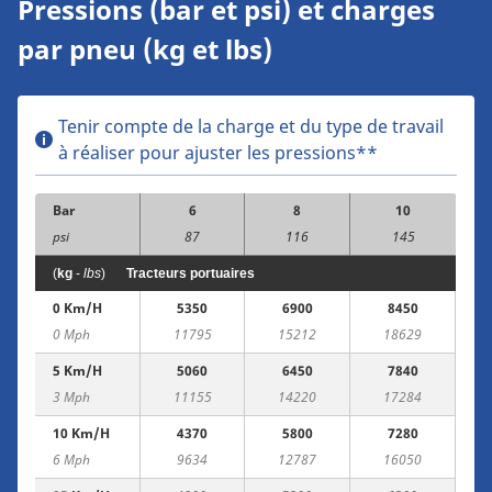
Pressions (bar et psi) et charges
par pneu (kg et lbs)
Tenir compte de la charge et du type de travail
à réaliser pour ajuster les pressions**
Bar
6
8
10
psi
87
116
145
(
kg
-
lbs
)
Tracteurs portuaires
0 Km/h
5350
6900
8450
0 Mph
11795
15212
18629
5 Km/h
5060
6450
7840
3 Mph
11155
14220
17284
10 Km/h
4370
5800
7280
6 Mph
9634
12787
16050