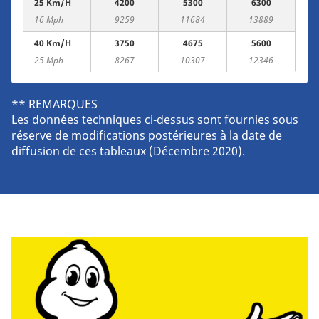
25 Km/h
4200
5300
6300
16 Mph
9259
11684
13889
40 Km/h
3750
4675
5600
25 Mph
8267
10307
12346
** REMARQUES
Les données techniques ci-dessus sont fournies sous
réserve de modifications postérieures à la date de
diffusion de ces tableaux (Décembre 2020).