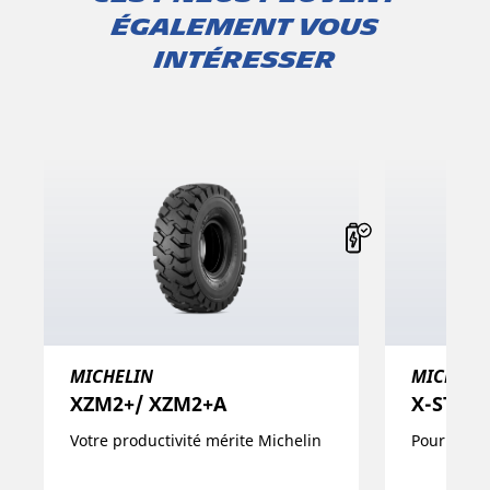
également vous
intéresser
MICHELIN
MICHELI
XZM2+/ XZM2+A
X-STACK
Votre productivité mérite Michelin​
Pour un e