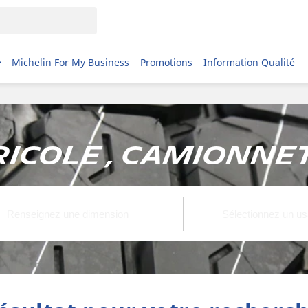
Michelin For My Business
Promotions
Information Qualité
icole , Camionnett