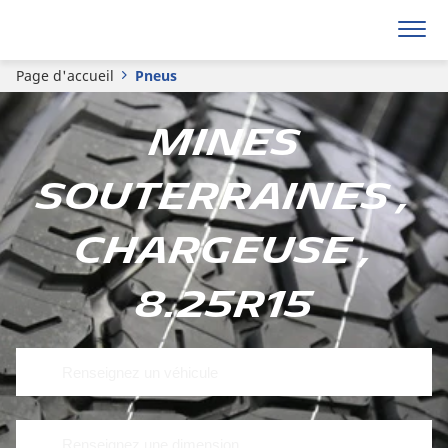
Page d'accueil
Pneus
Mines
souterraines ,
Chargeuse ,
8.25R15